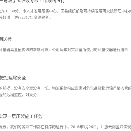
黄河三角洲学者绩效考核工作顺利进行
21日上午10:30分，市人才发展服务中心、区委组织部及可持续发展研究院管理
虹博士进行2017年度绩效考...
期送检
计量器具量值传递的准确可靠，公司每年对实验室所使用的计量仪器进行送检，并
 把控运输安全
的前提，没有安全就没有一切。物流系统响应国家对危化品货物运输严格监管
的远程监控，对疲劳...
实现一层压裂施工任务
苏，我们的各项工作都在有序的进行中。2018年3月26日，油服云南区块实现了