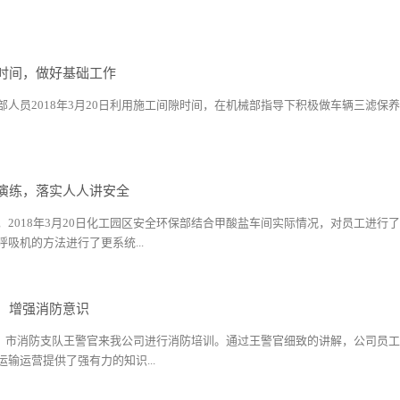
时间，做好基础工作
部人员2018年3月20日利用施工间隙时间，在机械部指导下积极做车辆三滤
演练，落实人人讲安全
，2018年3月20日化工园区安全环保部结合甲酸盐车间实际情况，对员工进
吸机的方法进行了更系统...
，增强消防意识
21日，市消防支队王警官来我公司进行消防培训。通过王警官细致的讲解，公司
输运营提供了强有力的知识...